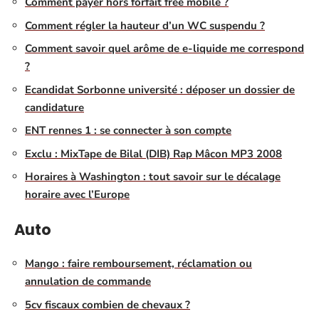
Comment payer hors forfait free mobile ?
Comment régler la hauteur d’un WC suspendu ?
Comment savoir quel arôme de e-liquide me correspond
?
Ecandidat Sorbonne université : déposer un dossier de
candidature
ENT rennes 1 : se connecter à son compte
Exclu : MixTape de Bilal (DIB) Rap Mâcon MP3 2008
Horaires à Washington : tout savoir sur le décalage
horaire avec l’Europe
Auto
Mango : faire remboursement, réclamation ou
annulation de commande
5cv fiscaux combien de chevaux ?