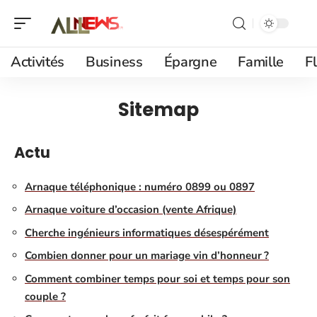
Activités
Business
Épargne
Famille
F
Sitemap
Actu
Arnaque téléphonique : numéro 0899 ou 0897
Arnaque voiture d’occasion (vente Afrique)
Cherche ingénieurs informatiques désespérément
Combien donner pour un mariage vin d’honneur ?
Comment combiner temps pour soi et temps pour son
couple ?