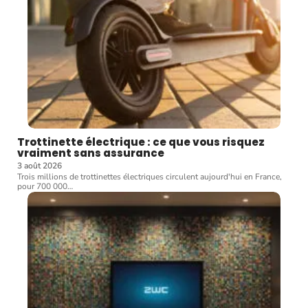
Trottinette électrique : ce que vous risquez
vraiment sans assurance
3 août 2026
Trois millions de trottinettes électriques circulent aujourd'hui en France,
pour 700 000
…