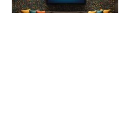
Les programmes télé du soir classés par genre
3 août 2026
La télévision occupe toujours une place importante dans le quotidien de
nombreux
…
Article favori