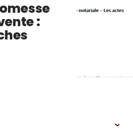
romesse
vente :
ches