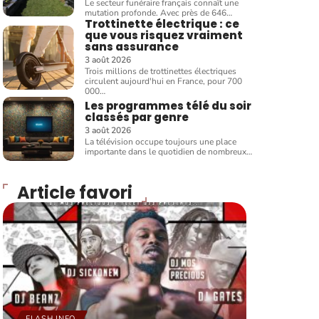
Le secteur funéraire français connaît une
mutation profonde. Avec près de 646
…
Trottinette électrique : ce
que vous risquez vraiment
sans assurance
3 août 2026
Trois millions de trottinettes électriques
circulent aujourd'hui en France, pour 700
000
…
Les programmes télé du soir
classés par genre
3 août 2026
La télévision occupe toujours une place
importante dans le quotidien de nombreux
…
Article favori
FLASH INFO