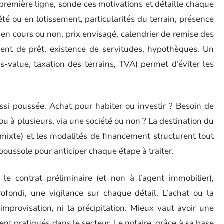
première ligne, sonde ces motivations et détaille chaque
été ou en lotissement, particularités du terrain, présence
n en cours ou non, prix envisagé, calendrier de remise des
ment de prêt, existence de servitudes, hypothèques. Un
s-value, taxation des terrains, TVA) permet d’éviter les
ussi poussée. Achat pour habiter ou investir ? Besoin de
ou à plusieurs, via une société ou non ? La destination du
 mixte) et les modalités de financement structurent tout
boussole pour anticiper chaque étape à traiter.
 le contrat préliminaire (et non à l’agent immobilier),
ondi, une vigilance sur chaque détail. L’achat ou la
improvisation, ni la précipitation. Mieux vaut avoir une
ment pratiqués dans le secteur. Le notaire, grâce à sa base