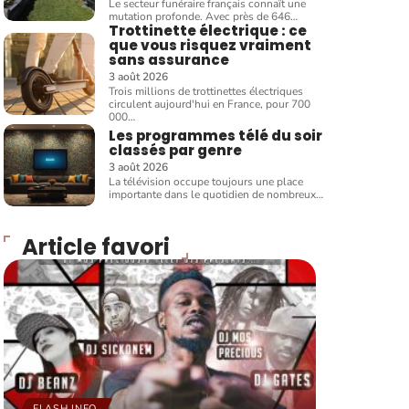
Le secteur funéraire français connaît une
mutation profonde. Avec près de 646
…
Trottinette électrique : ce
que vous risquez vraiment
sans assurance
3 août 2026
Trois millions de trottinettes électriques
circulent aujourd'hui en France, pour 700
000
…
Les programmes télé du soir
classés par genre
3 août 2026
La télévision occupe toujours une place
importante dans le quotidien de nombreux
…
Article favori
FLASH INFO