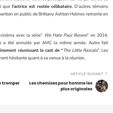
nt que
l’actrice est restée célibataire
. D’autres témoins
pparition en public de Brittany Ashton Holmes remonte en
 cinéma avec la série“
We Hate Paul Revere
” en 2014.
ie a été annulée par AMC la même année. Autre fait
vénement réunissant le cast de “
The Little Rascals
”. Les
ement hésitante quant à sa venue à la réunion.
ARTICLE SUIVANT
se tromper
Les chemises pour homme les
plus originales