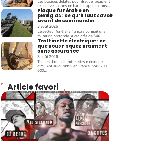
Les blagues débiles pour draguer peuplent
les conversations de bar, les applications
…
Plaque funéraire en
plexiglas : ce qu’il faut savoir
avant de commander
3 août 2026
Le secteur funéraire français connaît une
mutation profonde. Avec près de 646
…
Trottinette électrique : ce
que vous risquez vraiment
sans assurance
3 août 2026
Trois millions de trottinettes électriques
circulent aujourd'hui en France, pour 700
000
…
Article favori