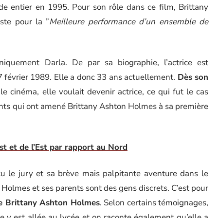
 entier en 1995. Pour son rôle dans ce film, Brittany
ste pour la ”
Meilleure performance d’un ensemble de
iquement Darla. De par sa biographie, l’actrice est
27 février 1989. Elle a donc 33 ans actuellement.
Dès son
 le cinéma, elle voulait devenir actrice, ce qui fut le cas
nts qui ont amené Brittany Ashton Holmes à sa première
est et de l’Est par rapport au Nord
cu le jury et sa brève mais palpitante aventure dans le
olmes et ses parents sont des gens discrets. C’est pour
de Brittany Ashton Holmes
. Selon certains témoignages,
Elle y est allée au lycée et on raconte également qu’elle a