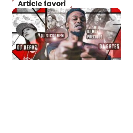
Article favori
FLASH INFO
Exclu : MixTape de Bilal
(DIB) Rap Mâcon MP3 2008
10 mars 2026
Contact
Mentions Légales
Sitemap