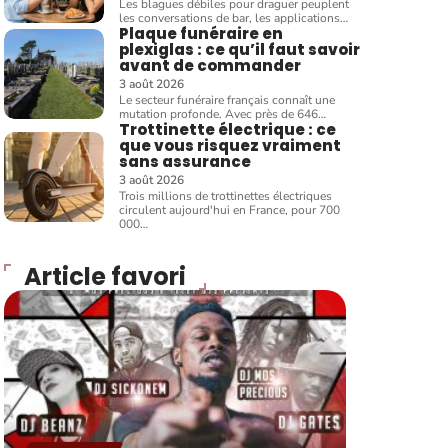
Les blagues débiles pour draguer peuplent
les conversations de bar, les applications
…
Plaque funéraire en
plexiglas : ce qu’il faut savoir
avant de commander
3 août 2026
Le secteur funéraire français connaît une
mutation profonde. Avec près de 646
…
Trottinette électrique : ce
que vous risquez vraiment
sans assurance
3 août 2026
Trois millions de trottinettes électriques
circulent aujourd'hui en France, pour 700
000
…
Article favori