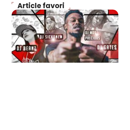
Article favori
FLASH INFO
Exclu : MixTape de Bilal
(DIB) Rap Mâcon MP3 2008
10 mars 2026
Contact
Mentions Légales
Sitemap