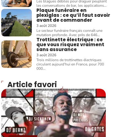
Les blagues débiles pour draguer peuplent
les conversations de bar, les applications
…
Plaque funéraire en
plexiglas : ce qu’il faut savoir
avant de commander
3 août 2026
Le secteur funéraire français connaît une
mutation profonde. Avec près de 646
…
Trottinette électrique : ce
que vous risquez vraiment
sans assurance
3 août 2026
Trois millions de trottinettes électriques
circulent aujourd'hui en France, pour 700
000
…
Article favori