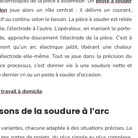
actéristiques de la pièce à assembler. Un
poste à souder
ion
joue alors un rôle central : il délivre un courant,
tif ou continu selon le besoin. La pièce à souder est reliée
le, l’électrode à l’autre. L’opérateur, en maniant le porte-
de, approche doucement l’électrode de la pièce. C’est à
nt qu’un arc électrique jaillit, libérant une chaleur
 l’électrode elle-même. Tout se joue dans la précision du
r ce processus, c’est donner vie à une soudure nette et
 dernier cri ou un poste à souder d’occasion.
 travail à domicile
isons de la soudure à l’arc
 variantes, chacune adaptée à des situations précises. La
utes sortes de projets, du plus simple au plus complexe.