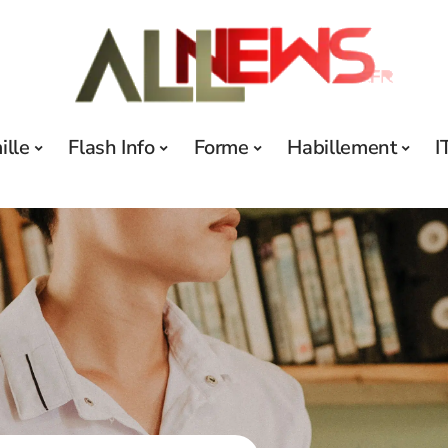
ille
Flash Info
Forme
Habillement
I