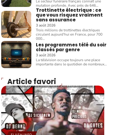
Le secteur funéraire français connaît une
mutation profonde. Avec près de 646
…
Trottinette électrique : ce
que vous risquez vraiment
sans assurance
3 août 2026
Trois millions de trottinettes électriques
circulent aujourd'hui en France, pour 700
000
…
Les programmes télé du soir
classés par genre
3 août 2026
La télévision occupe toujours une place
importante dans le quotidien de nombreux
…
Article favori
FLASH INFO