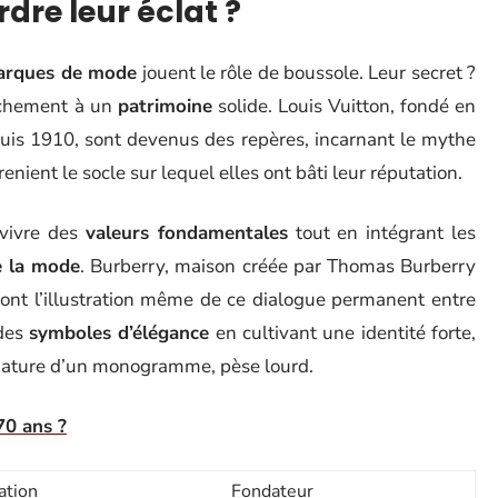
rdre leur éclat ?
arques de mode
jouent le rôle de boussole. Leur secret ?
achement à un
patrimoine
solide. Louis Vuitton, fondé en
is 1910, sont devenus des repères, incarnant le mythe
renient le socle sur lequel elles ont bâti leur réputation.
e vivre des
valeurs fondamentales
tout en intégrant les
 la mode
. Burberry, maison créée par Thomas Burberry
ont l’illustration même de ce dialogue permanent entre
 des
symboles d’élégance
en cultivant une identité forte,
ignature d’un monogramme, pèse lourd.
70 ans ?
ation
Fondateur