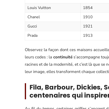
Louis Vuitton
1854
Chanel
1910
Gucci
1921
Prada
1913
Observez la façon dont ces maisons accueille
leurs codes : la
continuité
s’accompagne toujo
racines et de la modernité, et c’est là que se
leur image, elles transforment chaque collec
Fila, Barbour, Dickies, 
centenaires qui inspire
Au fil du temps, certaines griffes s’ancrent 