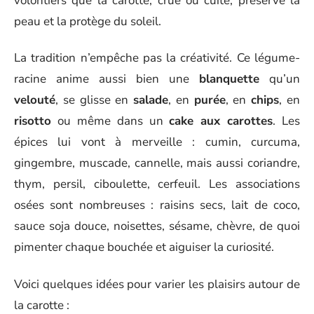
volontiers que la carotte, crue ou cuite, préserve la
peau et la protège du soleil.
La tradition n’empêche pas la créativité. Ce légume-
racine anime aussi bien une
blanquette
qu’un
velouté
, se glisse en
salade
, en
purée
, en
chips
, en
risotto
ou même dans un
cake aux carottes
. Les
épices lui vont à merveille : cumin, curcuma,
gingembre, muscade, cannelle, mais aussi coriandre,
thym, persil, ciboulette, cerfeuil. Les associations
osées sont nombreuses : raisins secs, lait de coco,
sauce soja douce, noisettes, sésame, chèvre, de quoi
pimenter chaque bouchée et aiguiser la curiosité.
Voici quelques idées pour varier les plaisirs autour de
la carotte :