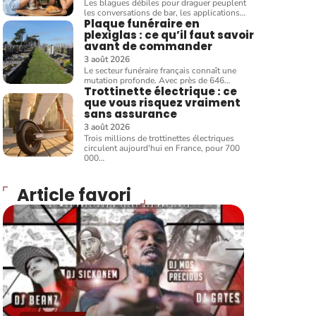
Les blagues débiles pour draguer peuplent
les conversations de bar, les applications
…
Plaque funéraire en
plexiglas : ce qu’il faut savoir
avant de commander
3 août 2026
Le secteur funéraire français connaît une
mutation profonde. Avec près de 646
…
Trottinette électrique : ce
que vous risquez vraiment
sans assurance
3 août 2026
Trois millions de trottinettes électriques
circulent aujourd'hui en France, pour 700
000
…
Article favori