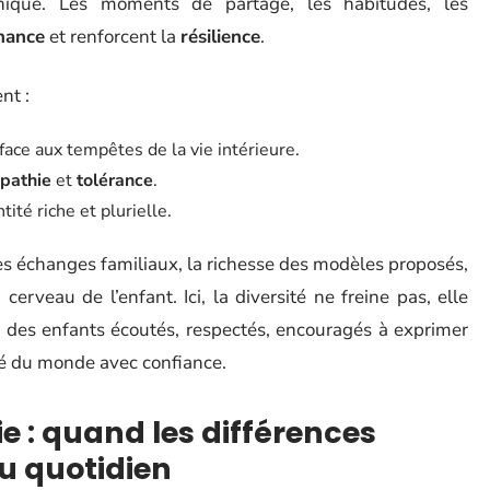
chique. Les moments de partage, les habitudes, les
nance
et renforcent la
résilience
.
nt :
é face aux tempêtes de la vie intérieure.
pathie
et
tolérance
.
ntité riche et plurielle.
des échanges familiaux, la richesse des modèles proposés,
erveau de l’enfant. Ici, la diversité ne freine pas, elle
t : des enfants écoutés, respectés, encouragés à exprimer
té du monde avec confiance.
e : quand les différences
u quotidien