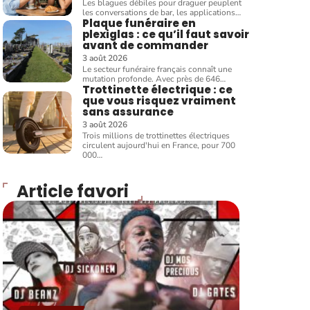
Les blagues débiles pour draguer peuplent
les conversations de bar, les applications
…
Plaque funéraire en
plexiglas : ce qu’il faut savoir
avant de commander
3 août 2026
Le secteur funéraire français connaît une
mutation profonde. Avec près de 646
…
Trottinette électrique : ce
que vous risquez vraiment
sans assurance
3 août 2026
Trois millions de trottinettes électriques
circulent aujourd'hui en France, pour 700
000
…
Article favori