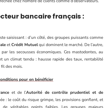
ébréchée chez nombre de clients comme d’observateurs.
teur bancaire français :
aste saisissant : d’un côté, des groupes puissants comme
ale
et
Crédit Mutuel
qui dominent le marché. De l’autre,
is par les secousses économiques. Ces mastodontes, au
t un climat tendu : hausse rapide des taux, rentabilité
 fil des mois.
conditions pour en bénéficier
rance
et de l’
Autorité de contrôle prudentiel et de
e : le coût du risque grimpe, les provisions gonflent, et
 de véritables points faibles. Les groupes majeurs