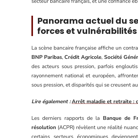
secteur bancaire français, et une confiance 
Panorama actuel du sec
forces et vulnérabilités
La scène bancaire française affiche un contr
BNP Paribas
,
Crédit Agricole
,
Société Génér
des acteurs sous pression, parfois englout
rayonnement national et européen, affronten
sous pression, et disparités qui se creusent au
Lire également :
Arrêt maladie et retraite : 
Les derniers rapports de la
Banque de F
résolution
(ACPR) révèlent une réalité nuancé
certains secteurs économiques deviennent