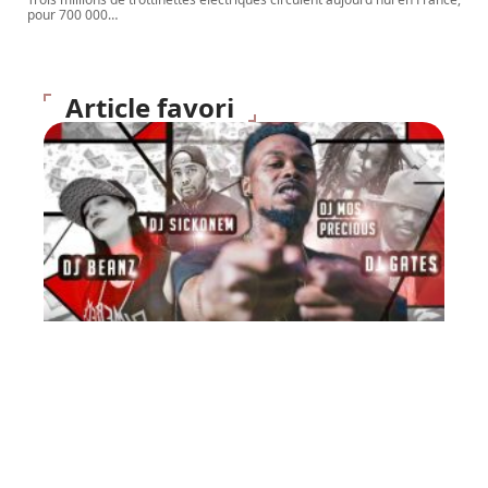
pour 700 000
…
Article favori
FLASH INFO
Exclu : MixTape de Bilal
(DIB) Rap Mâcon MP3 2008
10 mars 2026