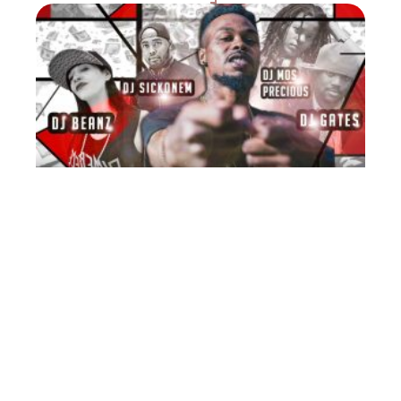
FLASH INFO
Exclu : MixTape de Bilal
(DIB) Rap Mâcon MP3 2008
10 mars 2026
Contact
Mentions Légales
Sitemap
© 2025 | allnews.fr