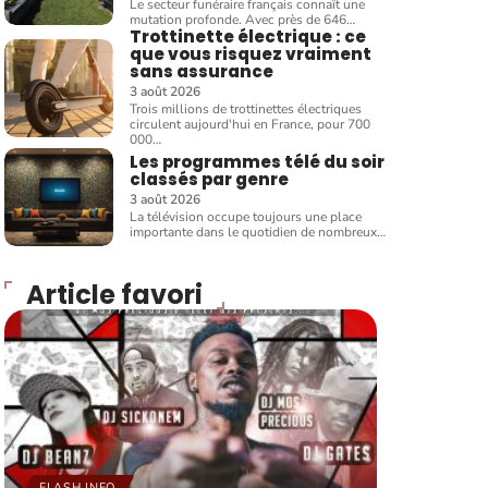
Le secteur funéraire français connaît une
mutation profonde. Avec près de 646
…
Trottinette électrique : ce
que vous risquez vraiment
sans assurance
3 août 2026
Trois millions de trottinettes électriques
circulent aujourd'hui en France, pour 700
000
…
Les programmes télé du soir
classés par genre
3 août 2026
La télévision occupe toujours une place
importante dans le quotidien de nombreux
…
Article favori
FLASH INFO