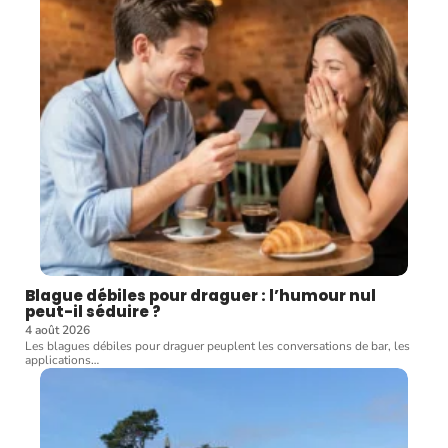
Blague débiles pour draguer : l’humour nul
peut-il séduire ?
4 août 2026
Les blagues débiles pour draguer peuplent les conversations de bar, les
applications
…