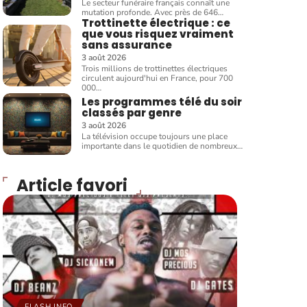
Le secteur funéraire français connaît une
mutation profonde. Avec près de 646
…
Trottinette électrique : ce
que vous risquez vraiment
sans assurance
3 août 2026
Trois millions de trottinettes électriques
circulent aujourd'hui en France, pour 700
000
…
Les programmes télé du soir
classés par genre
3 août 2026
La télévision occupe toujours une place
importante dans le quotidien de nombreux
…
Article favori
FLASH INFO