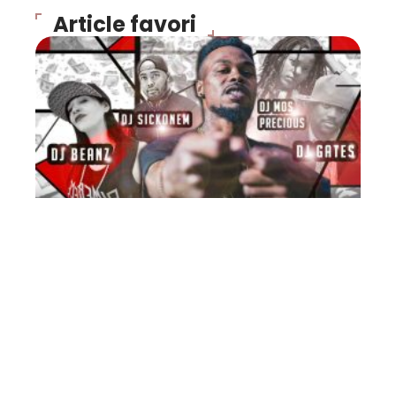
Article favori
FLASH INFO
Exclu : MixTape de Bilal
(DIB) Rap Mâcon MP3 2008
10 mars 2026
Contact
Mentions Légales
Sitemap