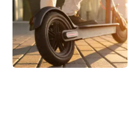
Trottinette électrique : ce que vous risquez
vraiment sans assurance
3 août 2026
Trois millions de trottinettes électriques circulent aujourd'hui en France,
pour 700 000
…
Article favori