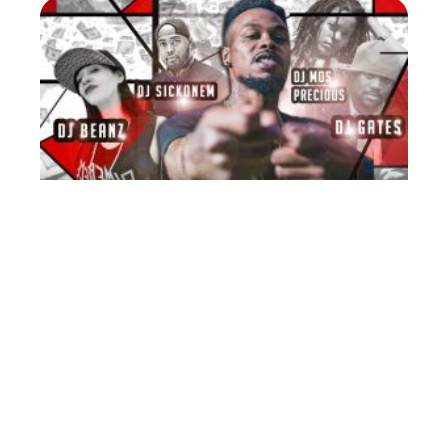
FLASH INFO
Exclu : MixTape de Bilal
(DIB) Rap Mâcon MP3 2008
10 mars 2026
Contact
Mentions Légales
Sitemap
© 2025 | allnews.fr