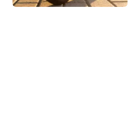
Trottinette électrique : ce que vous risquez
vraiment sans assurance
3 août 2026
Trois millions de trottinettes électriques circulent aujourd'hui en France,
pour 700 000
…
Article favori
FLASH INFO
Exclu : MixTape de Bilal