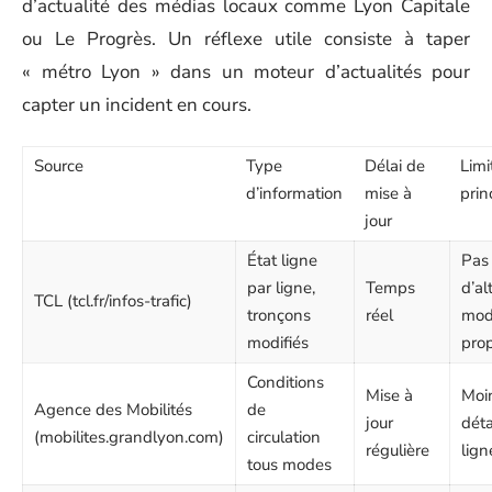
d’actualité des médias locaux comme Lyon Capitale
ou Le Progrès. Un réflexe utile consiste à taper
« métro Lyon » dans un moteur d’actualités pour
capter un incident en cours.
Source
Type
Délai de
Limi
d’information
mise à
prin
jour
État ligne
Pas
par ligne,
Temps
d’al
TCL (tcl.fr/infos-trafic)
tronçons
réel
mod
modifiés
pro
Conditions
Mise à
Moi
Agence des Mobilités
de
jour
déta
(mobilites.grandlyon.com)
circulation
régulière
lign
tous modes