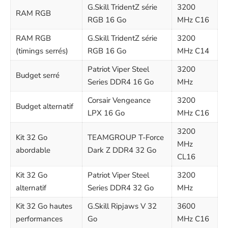
G.Skill TridentZ série
3200
RAM RGB
RGB 16 Go
MHz C16
RAM RGB
G.Skill TridentZ série
3200
(timings serrés)
RGB 16 Go
MHz C14
Patriot Viper Steel
3200
Budget serré
Series DDR4 16 Go
MHz
Corsair Vengeance
3200
Budget alternatif
LPX 16 Go
MHz C16
3200
Kit 32 Go
TEAMGROUP T-Force
MHz
abordable
Dark Z DDR4 32 Go
CL16
Kit 32 Go
Patriot Viper Steel
3200
alternatif
Series DDR4 32 Go
MHz
Kit 32 Go hautes
G.Skill Ripjaws V 32
3600
performances
Go
MHz C16