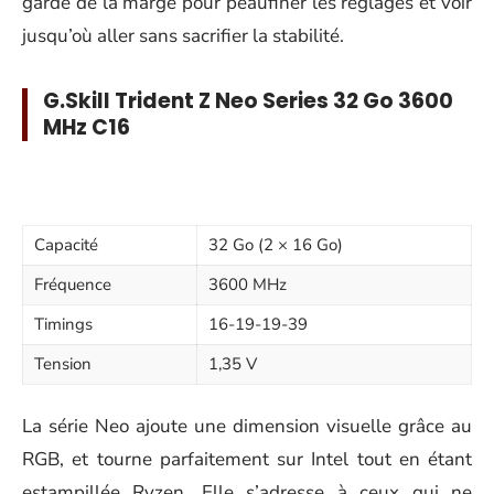
garde de la marge pour peaufiner les réglages et voir
jusqu’où aller sans sacrifier la stabilité.
G.Skill Trident Z Neo Series 32 Go 3600
MHz C16
Capacité
32 Go (2 × 16 Go)
Fréquence
3600 MHz
Timings
16-19-19-39
Tension
1,35 V
La série Neo ajoute une dimension visuelle grâce au
RGB, et tourne parfaitement sur Intel tout en étant
estampillée Ryzen. Elle s’adresse à ceux qui ne