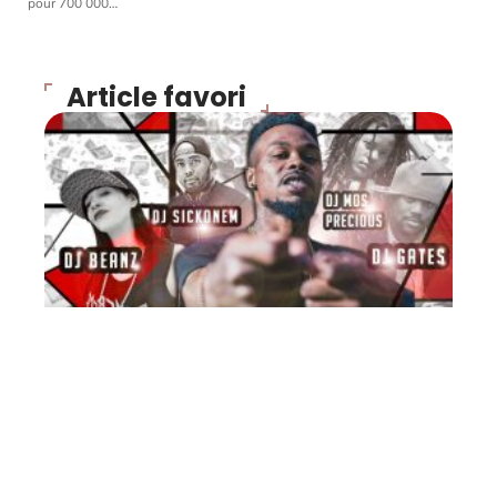
pour 700 000
…
Article favori
FLASH INFO
Exclu : MixTape de Bilal
(DIB) Rap Mâcon MP3 2008
10 mars 2026